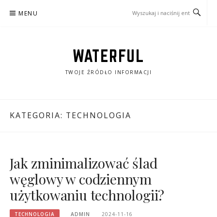
Przejdź
MENU
do
treści
WATERFUL
TWOJE ŹRÓDŁO INFORMACJI
KATEGORIA:
TECHNOLOGIA
Jak zminimalizować ślad
węglowy w codziennym
użytkowaniu technologii?
TECHNOLOGIA
ADMIN
2024-11-16