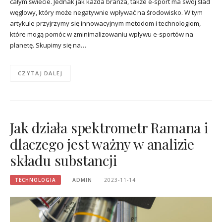
całym świecie. Jednak jak każda branża, także e-sport ma swój ślad
węglowy, który może negatywnie wpływać na środowisko. W tym
artykule przyjrzymy się innowacyjnym metodom i technologiom,
które mogą pomóc w zminimalizowaniu wpływu e-sportów na
planetę. Skupimy się na…
CZYTAJ DALEJ
Jak działa spektrometr Ramana i
dlaczego jest ważny w analizie
składu substancji
TECHNOLOGIA
ADMIN
2023-11-14