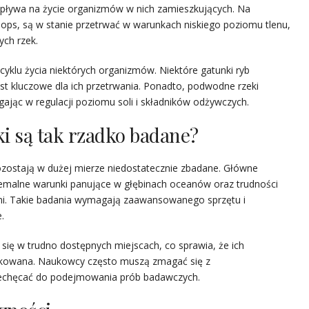
wpływa na życie organizmów w nich zamieszkujących. Na
Cynops, są w stanie przetrwać w warunkach niskiego poziomu tlenu,
ch rzek.
yklu życia niektórych organizmów. Niektóre gatunki ryb
jest kluczowe dla ich przetrwania. Ponadto, podwodne rzeki
jąc w regulacji poziomu soli i składników odżywczych.
i są tak rzadko badane?
zostają w dużej mierze niedostatecznie zbadane. Główne
remalne warunki panujące w głębinach oceanów oraz trudności
i. Takie badania wymagają zaawansowanego sprzętu i
.
ię w trudno dostępnych miejscach, co sprawia, że ich
plikowana. Naukowcy często muszą zmagać się z
iechęcać do podejmowania prób badawczych.