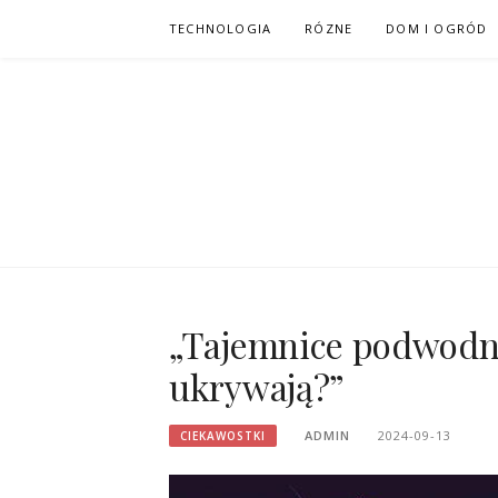
Przejdź
TECHNOLOGIA
RÓZNE
DOM I OGRÓD
do
treści
„Tajemnice podwodny
ukrywają?”
ADMIN
2024-09-13
CIEKAWOSTKI