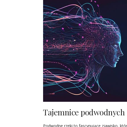
Tajemnice podwodnych r
Podwodne rzeki to fascynujące zjawisko, któ