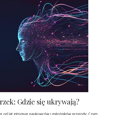
zek: Gdzie się ukrywają?
re od lat intryguje naukowców i miłośników przyrody. Czym