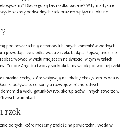
ą ekosystemy? Dlaczego są tak rzadko badane? W tym artykule
zwykłe sekrety podwodnych rzek oraz ich wpływ na lokalne
i?
łyną pod powierzchnią oceanów lub innych zbiorników wodnych.
ra powoduje, że słodka woda z rzeki, będąca lżejsza, unosi się
zaobserwować w wielu miejscach na świecie, w tym w takich
mna Cenote Angelita tworzy spektakularny widok podwodnej rzeki.
e unikalne cechy, które wpływają na lokalny ekosystem. Woda w
ładniki odżywcze, co sprzyja rozwojowi różnorodnych
 domem dla wielu gatunków ryb, skorupiaków i innych stworzeń,
yficznych warunkach.
h rzek
znie od tych, które możemy znaleźć na powierzchni. Woda w