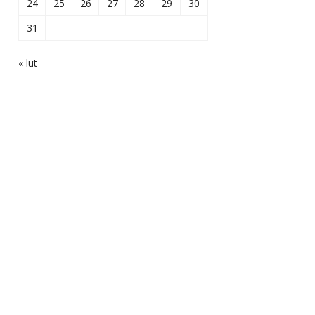
24
25
26
27
28
29
30
31
« lut