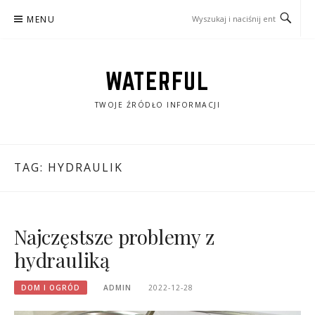
Przejdź
MENU
do
treści
WATERFUL
TWOJE ŹRÓDŁO INFORMACJI
TAG:
HYDRAULIK
Najczęstsze problemy z
hydrauliką
DOM I OGRÓD
ADMIN
2022-12-28