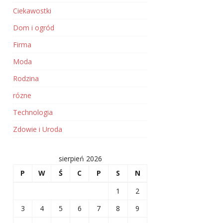
Ciekawostki
Dom i ogród
Firma
Moda
Rodzina
rózne
Technologia
Zdowie i Uroda
sierpień 2026
P
W
Ś
C
P
S
N
1
2
3
4
5
6
7
8
9